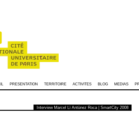
IL
PRESENTATION
TERRITOIRE
ACTIVITES
BLOG
MEDIAS
P
Interview Marcel Lì Antùnez Roca | SmartCity 2008