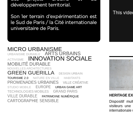
MICRO URBANISME
ARTS URBAINS
URBANISME DURABLE
INNOVATION SOCIALE
ACTIVISME
MOBILITÉ DURABLE
NOUVELLES ARCHITECTURES
GREEN GUERILLA
DESIGN URBAIN
TOURISME 2.0
NATURE EN VILLE
HABITANTS
PROMENADES URBAINES
VILLE CRÉATIVE
EUROPE
STUDIO MOBILE
URBAN GAME ART
GRAND PARIS
TECHNOLOGIES MOBILES
HERITAGE E
VILLE DURABLE
PATRIMOINE NUMÉRIQUE
CARTOGRAPHIE SENSIBLE
Dispositif mul
visiteurs une 
internationale 